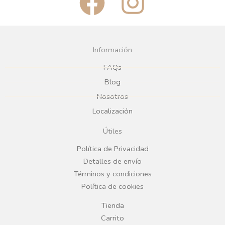
a
n
c
s
Información
e
t
FAQs
Blog
b
a
Nosotros
Localización
o
g
Útiles
o
r
Política de Privacidad
Detalles de envío
k
a
Términos y condiciones
Política de cookies
m
Tienda
Carrito