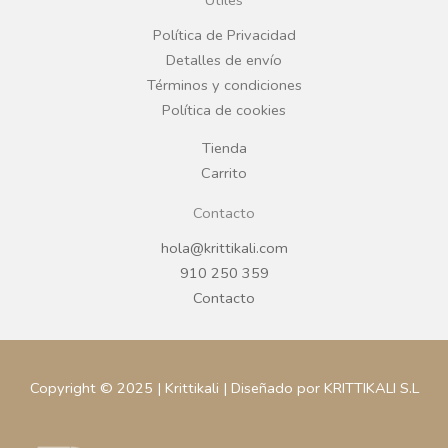
Útiles
o
r
Política de Privacidad
Detalles de envío
k
a
Términos y condiciones
Política de cookies
m
Tienda
Carrito
Contacto
hola@krittikali.com
910 250 359
Contacto
Copyright © 2025 | Krittikali | Diseñado por KRITTIKALI S.L