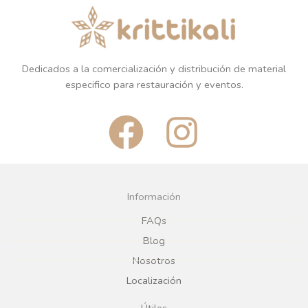
Dedicados a la comercialización y distribución de material
especifico para restauración y eventos.
F
I
a
n
c
s
Información
e
t
FAQs
Blog
b
a
Nosotros
Localización
o
g