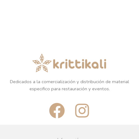
Dedicados a la comercialización y distribución de material
especifico para restauración y eventos.
F
I
a
n
c
s