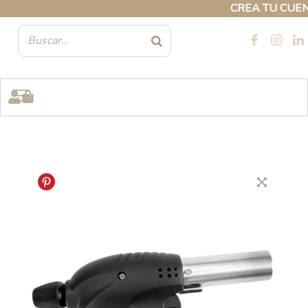
Ir
CREA TU CUENTA 
al
contenido