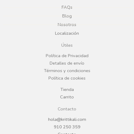
e
t
FAQs
Blog
b
a
Nosotros
Localización
o
g
Útiles
o
r
Política de Privacidad
Detalles de envío
k
a
Términos y condiciones
Política de cookies
m
Tienda
Carrito
Contacto
hola@krittikali.com
910 250 359