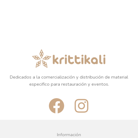
Dedicados a la comercialización y distribución de material
especifico para restauración y eventos.
F
I
a
n
c
s
Información