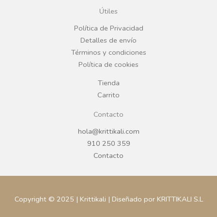
o
g
Útiles
o
r
Política de Privacidad
Detalles de envío
k
a
Términos y condiciones
Política de cookies
m
Tienda
Carrito
Contacto
hola@krittikali.com
910 250 359
Contacto
Copyright © 2025 | Krittikali | Diseñado por KRITTIKALI S.L