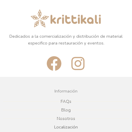
Dedicados a la comercialización y distribución de material
especifico para restauración y eventos.
F
I
a
n
c
s
Información
e
t
FAQs
Blog
b
a
Nosotros
Localización