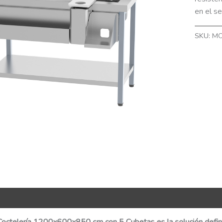
en el se
SKU:
MO
nformación adicional
QR Code