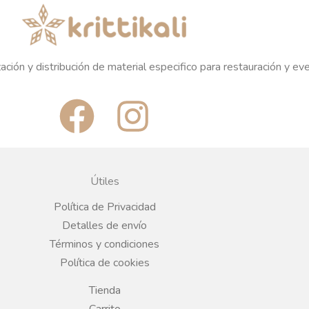
ación y distribución de material especifico para restauración y ev
F
I
a
n
c
s
Útiles
e
t
Política de Privacidad
Detalles de envío
b
a
Términos y condiciones
Política de cookies
o
g
Tienda