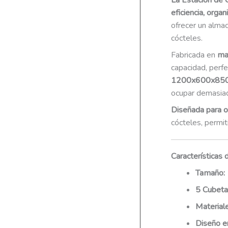
La Estación de 
eficiencia, orga
ofrecer un almac
cócteles.
Fabricada en
ma
capacidad, perfe
1200x600x85
ocupar demasiad
Diseñada para op
cócteles, permit
Características 
Tamaño:
5 Cubeta
Material
Diseño e