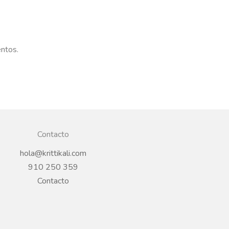
entos.
Contacto
hola@krittikali.com
910 250 359
Contacto