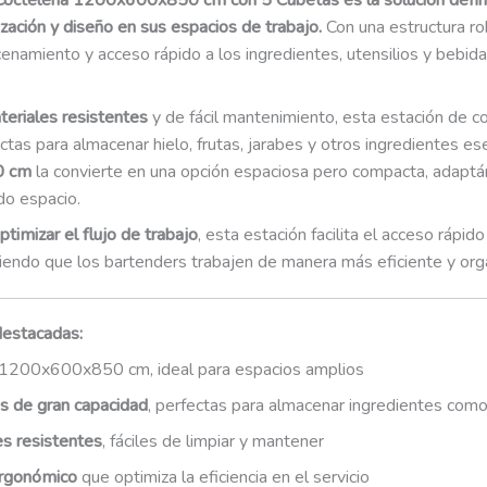
Coctelería 1200x600x850 cm con 5 Cubetas es la solución definit
nización y diseño en sus espacios de trabajo.
Con una estructura ro
enamiento y acceso rápido a los ingredientes, utensilios y bebida
teriales resistentes
y de fácil mantenimiento, esta estación de c
ctas para almacenar hielo, frutas, jarabes y otros ingredientes e
0 cm
la convierte en una opción espaciosa pero compacta, adaptán
o espacio.
timizar el flujo de trabajo
, esta estación facilita el acceso rápi
iendo que los bartenders trabajen de manera más eficiente y organ
destacadas:
1200x600x850 cm, ideal para espacios amplios
s de gran capacidad
, perfectas para almacenar ingredientes como 
es resistentes
, fáciles de limpiar y mantener
rgonómico
que optimiza la eficiencia en el servicio