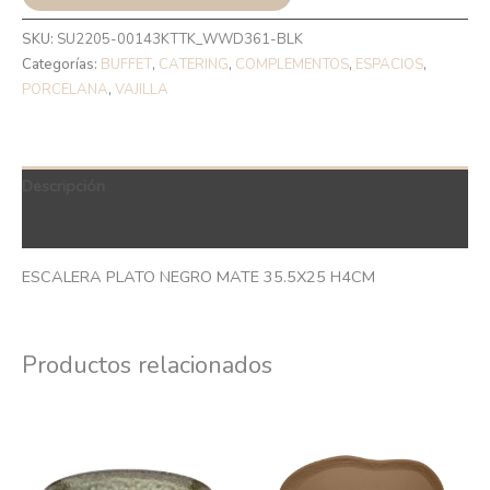
SKU:
SU2205-00143KTTK_WWD361-BLK
Categorías:
BUFFET
,
CATERING
,
COMPLEMENTOS
,
ESPACIOS
,
PORCELANA
,
VAJILLA
Descripción
QR Code
ESCALERA PLATO NEGRO MATE 35.5X25 H4CM
Productos relacionados