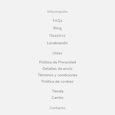
c
s
Información
e
t
FAQs
Blog
b
a
Nosotros
Localización
o
g
Útiles
o
r
Política de Privacidad
Detalles de envío
k
a
Términos y condiciones
Política de cookies
m
Tienda
Carrito
Contacto