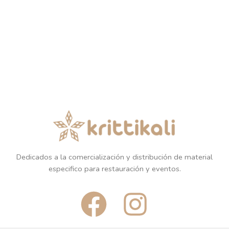
Dedicados a la comercialización y distribución de material
especifico para restauración y eventos.
F
I
a
n