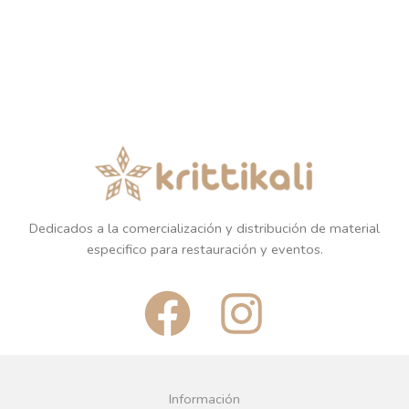
Dedicados a la comercialización y distribución de material
especifico para restauración y eventos.
F
I
a
n
c
s
Información