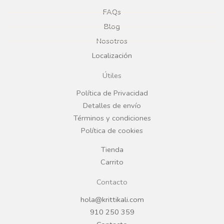
e
t
FAQs
Blog
b
a
Nosotros
Localización
o
g
Útiles
o
r
Política de Privacidad
Detalles de envío
k
a
Términos y condiciones
Política de cookies
m
Tienda
Carrito
Contacto
hola@krittikali.com
910 250 359