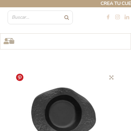
Ir
CREA TU CUENTA
al
contenido