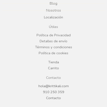
Blog
b
a
Nosotros
Localización
o
g
Útiles
o
r
Política de Privacidad
Detalles de envío
k
a
Términos y condiciones
Política de cookies
m
Tienda
Carrito
Contacto
hola@krittikali.com
910 250 359
Contacto