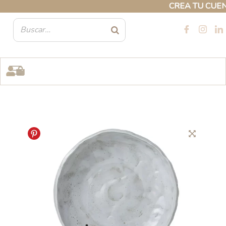
Ir
CREA TU CUENTA 
al
contenido