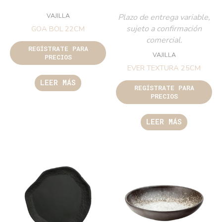
VAJILLA
Plazo de entrega variable,
sujeto a confirmación
GOA BOL 22CM
comercial.
REGÍSTRATE PARA
VAJILLA
PRECIOS
EVER TEXTURA 25CM
LEER MÁS
REGÍSTRATE PARA
PRECIOS
LEER MÁS