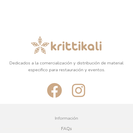
Dedicados a la comercialización y distribución de material
especifico para restauración y eventos.
F
I
a
n
c
s
Información
e
t
FAQs