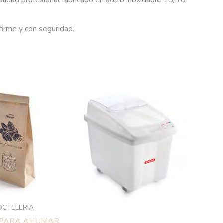
alidad profesional fabricado en acero inoxidable 18/10
 firme y con seguridad.
OCTELERIA
 PARA AHUMAR