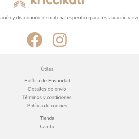
ación y distribución de material especifico para restauración y ev
F
I
a
n
c
s
Útiles
e
t
Política de Privacidad
Detalles de envío
b
a
Términos y condiciones
Política de cookies
o
g
Tienda
o
r
Carrito