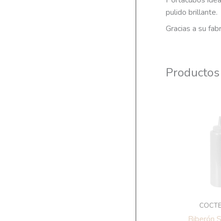
Portacubos ideal
pulido brillante.
Gracias a su fab
Productos
COCTE
Biberón S