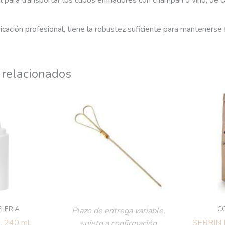
 para transportar los cubos enfriadores con champán o vino, de c
ricación profesional, tiene la robustez suficiente para mantenerse
 relacionados
LERIA
C
Plazo de entrega variable,
. 240 ml.
SERRIN
sujeto a confirmación