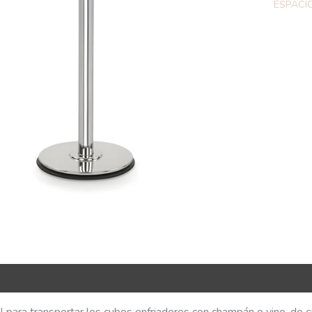
ESPACI
R Code