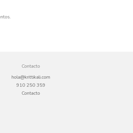
entos.
Contacto
hola@krittikali.com
910 250 359
Contacto