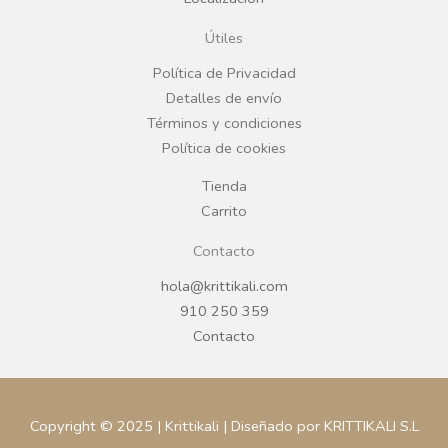
o
g
Útiles
o
r
Política de Privacidad
Detalles de envío
k
a
Términos y condiciones
Política de cookies
m
Tienda
Carrito
Contacto
hola@krittikali.com
910 250 359
Contacto
Copyright © 2025 | Krittikali | Diseñado por KRITTIKALI S.L