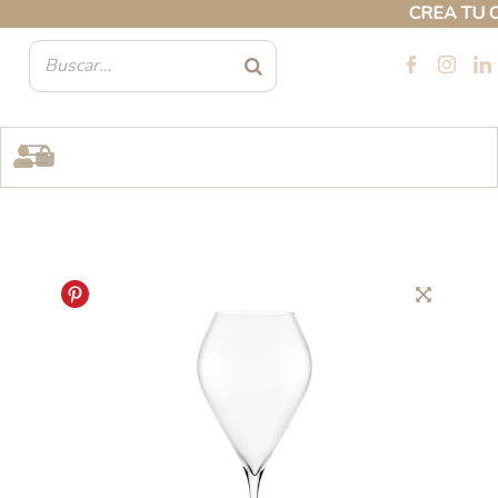
Ir
CREA TU CUE
al
contenido