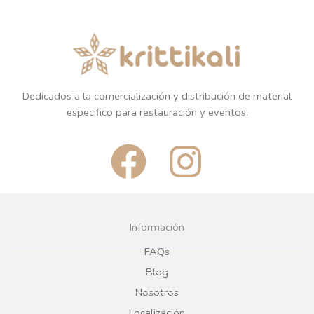
Dedicados a la comercialización y distribución de material
especifico para restauración y eventos.
F
I
a
n
c
s
Información
e
t
FAQs
Blog
b
a
Nosotros
Localización