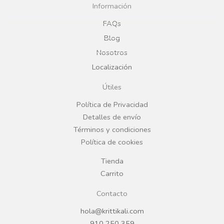
c
s
Información
e
t
FAQs
Blog
b
a
Nosotros
Localización
o
g
Útiles
o
r
Política de Privacidad
Detalles de envío
k
a
Términos y condiciones
Política de cookies
m
Tienda
Carrito
Contacto
hola@krittikali.com
910 250 359