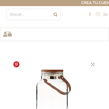
Ir
CREA TU CUENTA 
al
contenido