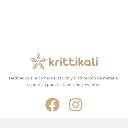
Dedicados a la comercialización y distribución de material
especifico para restauración y eventos.
F
I
a
n