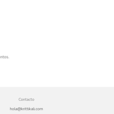
entos.
Contacto
hola@krittikali.com