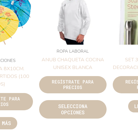
ROPA LABORAL
ANUB CHAQUETA COCINA
SET 
CIONES
UNISEX BLANCA
DECORACI
A 8X10CM.
RTIDOS (100
REGÍSTRATE PARA
REGÍ
S)
PRECIOS
ATE PARA
CIOS
SELECCIONA
L
OPCIONES
 MÁS