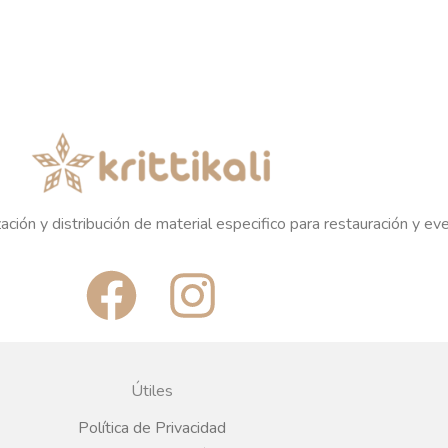
ación y distribución de material especifico para restauración y ev
F
I
a
n
c
s
Útiles
e
t
Política de Privacidad