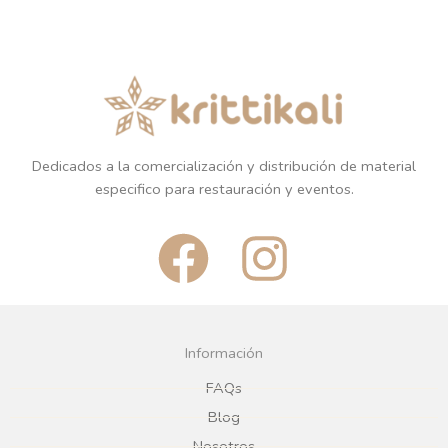
Dedicados a la comercialización y distribución de material
especifico para restauración y eventos.
F
I
a
n
c
s
Información
e
t
FAQs
Blog
Nosotros