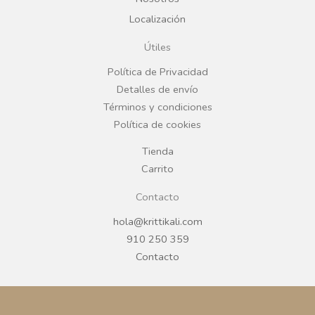
b
a
Localización
o
g
Útiles
o
r
Política de Privacidad
Detalles de envío
k
a
Términos y condiciones
Política de cookies
m
Tienda
Carrito
Contacto
hola@krittikali.com
910 250 359
Contacto