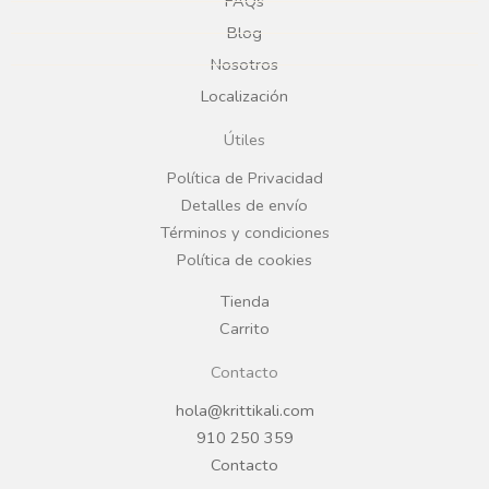
e
t
FAQs
Blog
b
a
Nosotros
Localización
o
g
Útiles
o
r
Política de Privacidad
Detalles de envío
k
a
Términos y condiciones
Política de cookies
m
Tienda
Carrito
Contacto
hola@krittikali.com
910 250 359
Contacto