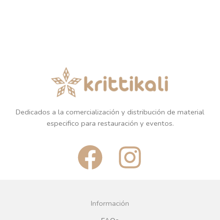
Dedicados a la comercialización y distribución de material
especifico para restauración y eventos.
F
I
a
n
c
s
Información