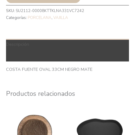
SKU:
SU2112-00008KTTKLNA331VC7242
Categorías:
PORCELANA
,
VAJILLA
Descripción
QR Code
COSTA FUENTE OVAL 33CM NEGRO MATE
Productos relacionados