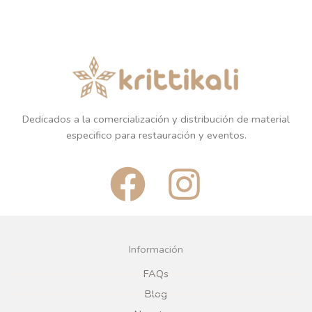
Dedicados a la comercialización y distribución de material
especifico para restauración y eventos.
F
I
a
n
c
s
Información
e
t
FAQs
Blog