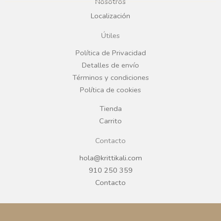
b
a
Nosotros
Localización
o
g
Útiles
o
r
Política de Privacidad
Detalles de envío
k
a
Términos y condiciones
Política de cookies
m
Tienda
Carrito
Contacto
hola@krittikali.com
910 250 359
Contacto