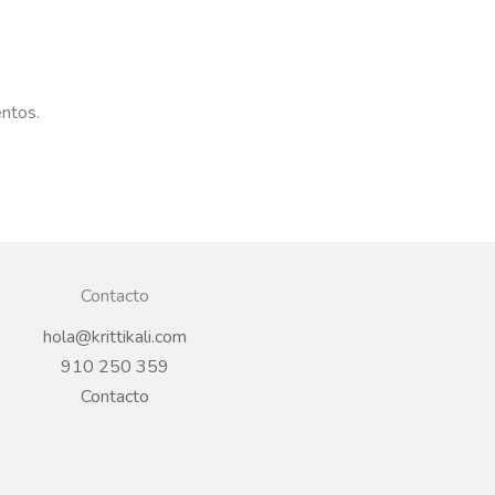
entos.
Contacto
hola@krittikali.com
910 250 359
Contacto