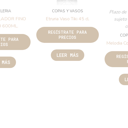
LERIA
COPAS Y VASOS
Plazo de 
LADOR FINO
Etruria Vaso Tiki 45 cl.
sujeto
 600ML.
c
REGÍSTRATE PARA
COP
PRECIOS
ATE PARA
Melodia Co
CIOS
LEER MÁS
REGÍ
 MÁS
L