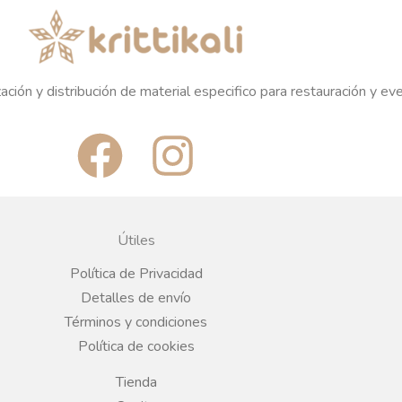
ación y distribución de material especifico para restauración y ev
F
I
a
n
c
s
Útiles
e
t
Política de Privacidad
Detalles de envío
b
a
Términos y condiciones
Política de cookies
o
g
Tienda