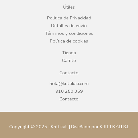
o
g
Útiles
o
r
Política de Privacidad
Detalles de envío
k
a
Términos y condiciones
Política de cookies
m
Tienda
Carrito
Contacto
hola@krittikali.com
910 250 359
Contacto
Copyright © 2025 | Krittikali | Diseñado por KRITTIKALI S.L