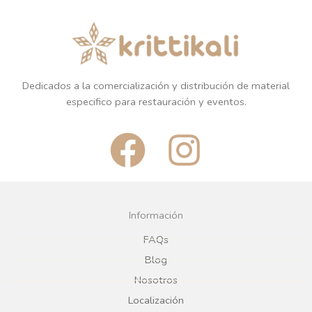
Dedicados a la comercialización y distribución de material
especifico para restauración y eventos.
F
I
a
n
c
s
Información
e
t
FAQs
Blog
b
a
Nosotros
Localización