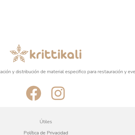
ación y distribución de material especifico para restauración y ev
F
I
a
n
c
s
Útiles
Política de Privacidad