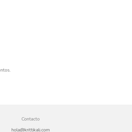
entos.
Contacto
hola@krittikali.com