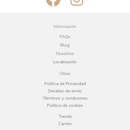
a
n
c
s
Información
e
t
FAQs
Blog
b
a
Nosotros
Localización
o
g
Útiles
o
r
Política de Privacidad
Detalles de envío
k
a
Términos y condiciones
Política de cookies
m
Tienda
Carrito