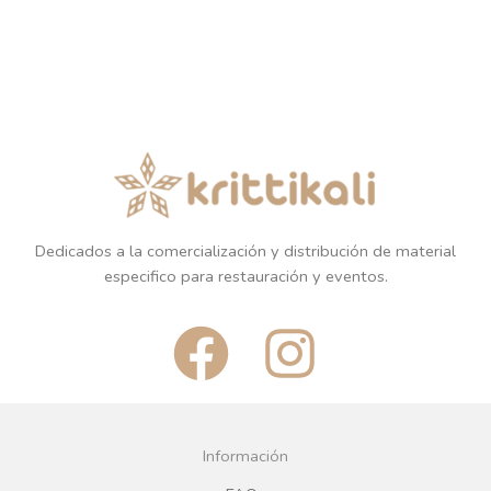
Dedicados a la comercialización y distribución de material
especifico para restauración y eventos.
F
I
a
n
c
s
Información