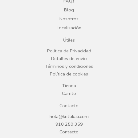
e
t
FAQs
Blog
b
a
Nosotros
Localización
o
g
Útiles
o
r
Política de Privacidad
Detalles de envío
k
a
Términos y condiciones
Política de cookies
m
Tienda
Carrito
Contacto
hola@krittikali.com
910 250 359
Contacto