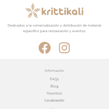
Dedicados a la comercialización y distribución de material
especifico para restauración y eventos.
F
I
a
n
c
s
Información
e
t
FAQs
Blog
b
a
Nosotros
Localización
o
g