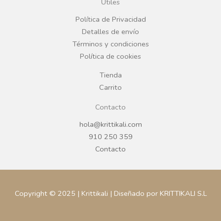
Útiles
o
r
Política de Privacidad
Detalles de envío
k
a
Términos y condiciones
Política de cookies
m
Tienda
Carrito
Contacto
hola@krittikali.com
910 250 359
Contacto
Copyright © 2025 | Krittikali | Diseñado por KRITTIKALI S.L