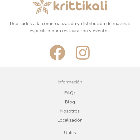
Dedicados a la comercialización y distribución de material
especifico para restauración y eventos.
F
I
a
n
c
s
Información
e
t
FAQs
Blog
b
a
Nosotros
Localización
o
g
Útiles