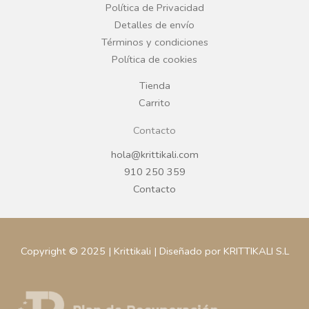
o
r
Política de Privacidad
Detalles de envío
k
a
Términos y condiciones
Política de cookies
m
Tienda
Carrito
Contacto
hola@krittikali.com
910 250 359
Contacto
Copyright © 2025 | Krittikali | Diseñado por KRITTIKALI S.L