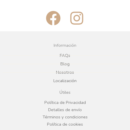
F
I
a
n
c
s
Información
e
t
FAQs
Blog
b
a
Nosotros
Localización
o
g
Útiles
o
r
Política de Privacidad
Detalles de envío
k
a
Términos y condiciones
Política de cookies