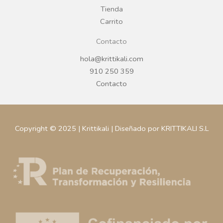
m
Tienda
Carrito
Contacto
hola@krittikali.com
910 250 359
Contacto
Copyright © 2025 | Krittikali | Diseñado por KRITTIKALI S.L