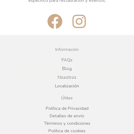
especifico para restauración y eventos.
F
I
a
n
c
s
Información
e
t
FAQs
Blog
b
a
Nosotros
Localización
o
g
Útiles
o
r
Política de Privacidad
Detalles de envío
k
a
Términos y condiciones
Política de cookies