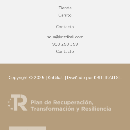
m
Tienda
Carrito
Contacto
hola@krittikali.com
910 250 359
Contacto
Copyright © 2025 | Krittikali | Diseñado por KRITTIKALI S.L