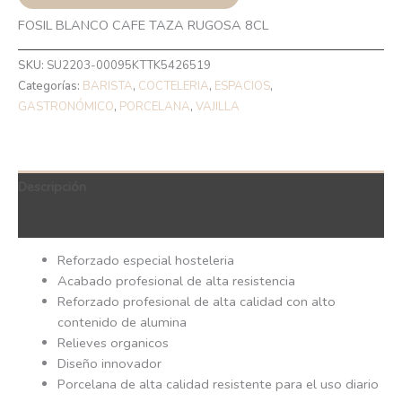
FOSIL BLANCO CAFE TAZA RUGOSA 8CL
SKU:
SU2203-00095KTTK5426519
Categorías:
BARISTA
,
COCTELERIA
,
ESPACIOS
,
GASTRONÓMICO
,
PORCELANA
,
VAJILLA
Descripción
QR Code
Reforzado especial hosteleria
Acabado profesional de alta resistencia
Reforzado profesional de alta calidad con alto
contenido de alumina
Relieves organicos
Diseño innovador
Porcelana de alta calidad resistente para el uso diario