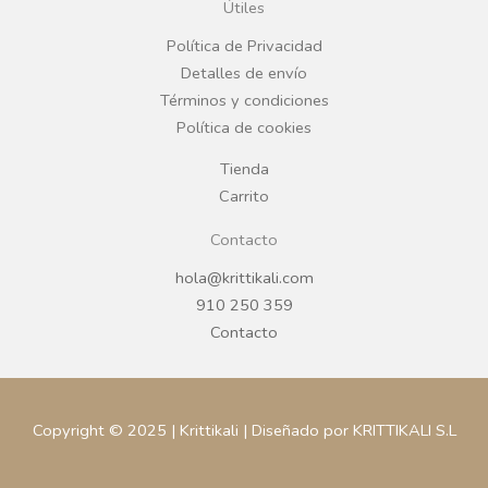
Útiles
o
r
Política de Privacidad
Detalles de envío
k
a
Términos y condiciones
Política de cookies
m
Tienda
Carrito
Contacto
hola@krittikali.com
910 250 359
Contacto
Copyright © 2025 | Krittikali | Diseñado por KRITTIKALI S.L