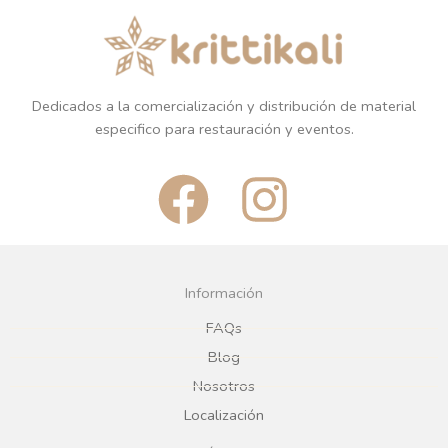
Dedicados a la comercialización y distribución de material
especifico para restauración y eventos.
F
I
a
n
c
s
Información
e
t
FAQs
Blog
b
a
Nosotros
Localización
o
g