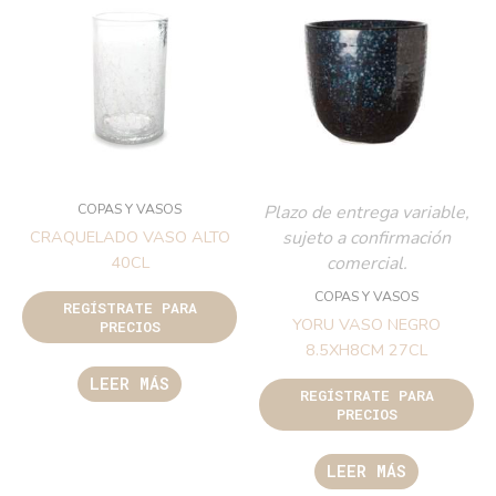
COPAS Y VASOS
Plazo de entrega variable,
sujeto a confirmación
CRAQUELADO VASO ALTO
comercial.
40CL
COPAS Y VASOS
REGÍSTRATE PARA
YORU VASO NEGRO
PRECIOS
8.5XH8CM 27CL
LEER MÁS
REGÍSTRATE PARA
PRECIOS
LEER MÁS