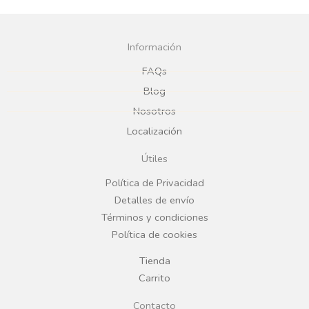
a
n
c
s
Información
e
t
FAQs
Blog
b
a
Nosotros
Localización
o
g
Útiles
o
r
Política de Privacidad
Detalles de envío
k
a
Términos y condiciones
Política de cookies
m
Tienda
Carrito
Contacto