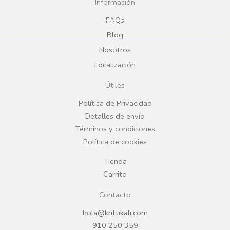
c
s
Información
e
t
FAQs
Blog
b
a
Nosotros
Localización
o
g
Útiles
o
r
Política de Privacidad
Detalles de envío
k
a
Términos y condiciones
Política de cookies
m
Tienda
Carrito
Contacto
hola@krittikali.com
910 250 359