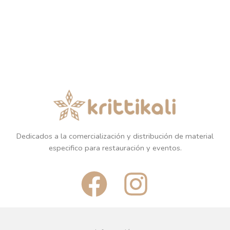
Dedicados a la comercialización y distribución de material
especifico para restauración y eventos.
F
I
a
n