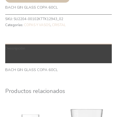
BACH GIN GLASS COPA 60CL
SKU:
SU2204-00102KTTK12943_02
Categorías:
COPAS Y VASOS
,
CRISTAL
Descripción
QR Code
BACH GIN GLASS COPA 60CL
Productos relacionados