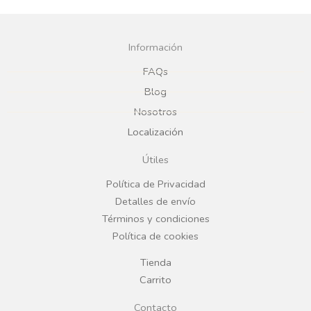
a
n
c
s
Información
e
t
FAQs
Blog
b
a
Nosotros
Localización
o
g
Útiles
o
r
Política de Privacidad
Detalles de envío
k
a
Términos y condiciones
Política de cookies
m
Tienda
Carrito
Contacto