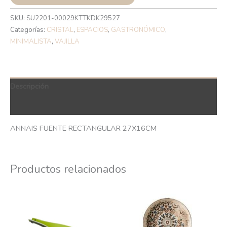
SKU:
SU2201-00029KTTKDK29527
Categorías:
CRISTAL
,
ESPACIOS
,
GASTRONÓMICO
,
MINIMALISTA
,
VAJILLA
Descripción
QR Code
ANNAIS FUENTE RECTANGULAR 27X16CM
Productos relacionados