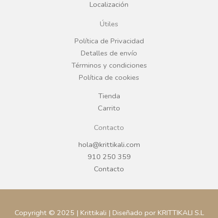
Localización
o
g
Útiles
o
r
Política de Privacidad
Detalles de envío
k
a
Términos y condiciones
Política de cookies
m
Tienda
Carrito
Contacto
hola@krittikali.com
910 250 359
Contacto
Copyright © 2025 | Krittikali | Diseñado por KRITTIKALI S.L