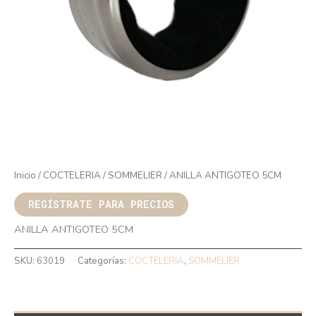
Inicio
/
COCTELERIA
/
SOMMELIER
/ ANILLA ANTIGOTEO 5CM
REGÍSTRATE PARA PRECIOS
ANILLA ANTIGOTEO 5CM
SKU:
63019
Categorías:
COCTELERIA
,
SOMMELIER