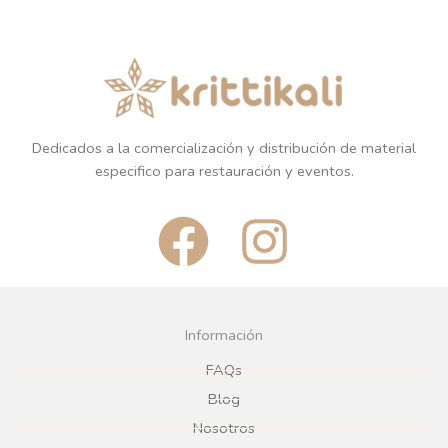
Dedicados a la comercialización y distribución de material
especifico para restauración y eventos.
F
I
a
n
c
s
Información
e
t
FAQs
Blog
b
a
Nosotros