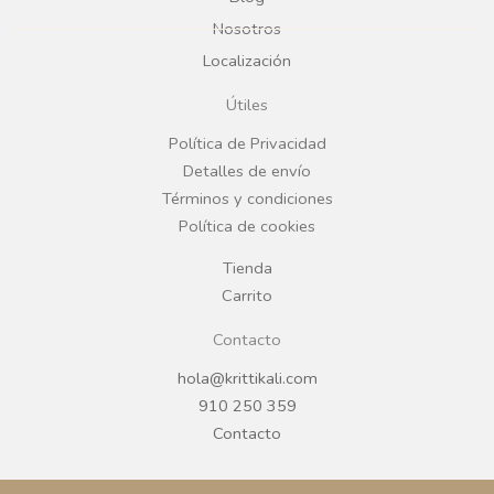
b
a
Nosotros
Localización
o
g
Útiles
o
r
Política de Privacidad
Detalles de envío
k
a
Términos y condiciones
Política de cookies
m
Tienda
Carrito
Contacto
hola@krittikali.com
910 250 359
Contacto