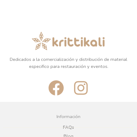
Dedicados a la comercialización y distribución de material
especifico para restauración y eventos.
F
I
a
n
c
s
Información
e
t
FAQs
Blog