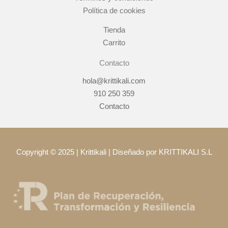
k
a
Política de cookies
m
Tienda
Carrito
Contacto
hola@krittikali.com
910 250 359
Contacto
Copyright © 2025 | Krittikali | Diseñado por KRITTIKALI S.L