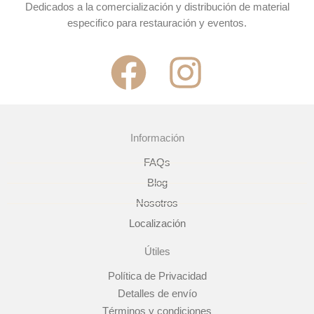
Dedicados a la comercialización y distribución de material
especifico para restauración y eventos.
F
I
a
n
c
s
Información
e
t
FAQs
Blog
b
a
Nosotros
Localización
o
g
Útiles
o
r
Política de Privacidad
Detalles de envío
Términos y condiciones