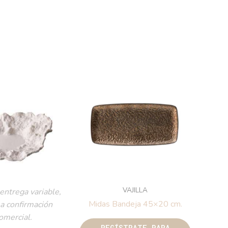
VAJILLA
entrega variable,
Midas Bandeja 45×20 cm.
 a confirmación
omercial.
REGÍSTRATE PARA