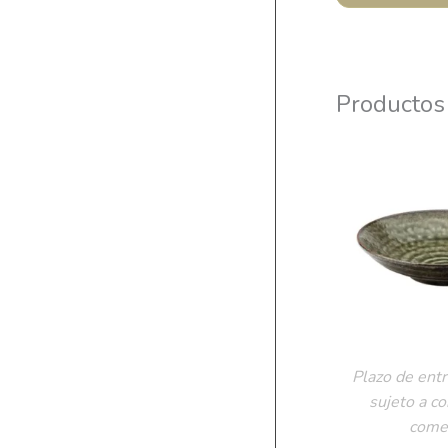
Productos
Plazo de entr
sujeto a c
comer