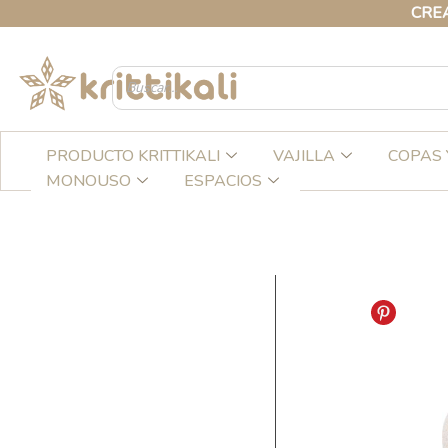
Ir
CREA TU C
al
contenido
PRODUCTO KRITTIKALI
VAJILLA
COPAS 
MONOUSO
ESPACIOS