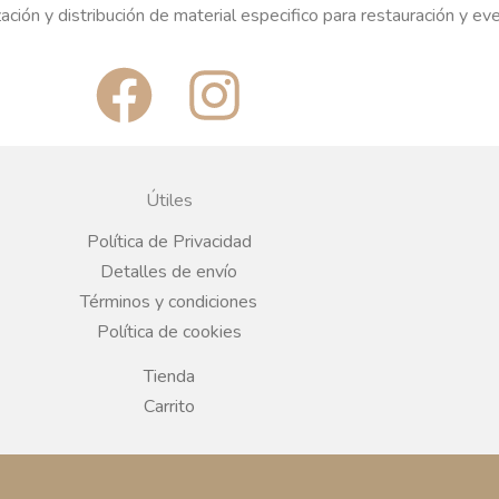
ación y distribución de material especifico para restauración y ev
F
I
a
n
c
s
Útiles
e
t
Política de Privacidad
Detalles de envío
b
a
Términos y condiciones
Política de cookies
o
g
Tienda
o
r
Carrito
k
a