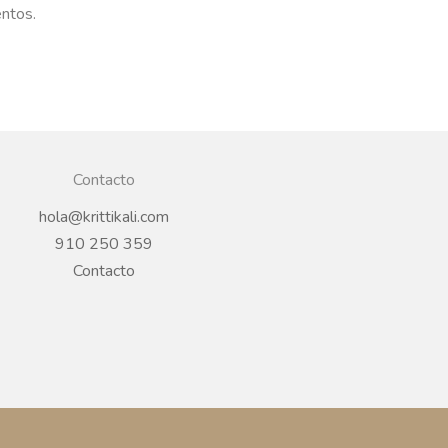
entos.
Contacto
hola@krittikali.com
910 250 359
Contacto