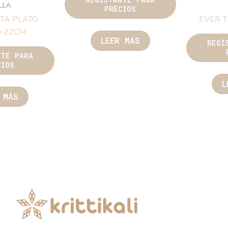
ILLA
PRECIOS
TA PLATO
EVER 
 22CM
LEER MÁS
REGÍ
ATE PARA
CIOS
L
 MÁS