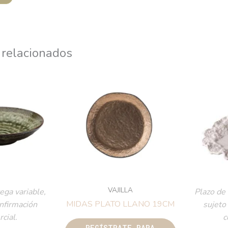
 relacionados
VAJILLA
ega variable,
Plazo de 
MIDAS PLATO LLANO 19CM
onfirmación
sujeto
cial.
c
REGÍSTRATE PARA