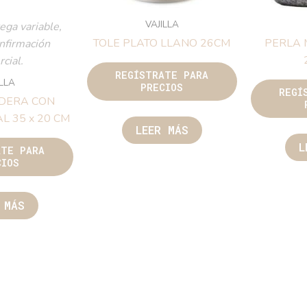
VAJILLA
ega variable,
TOLE PLATO LLANO 26CM
PERLA 
onfirmación
cial.
REGÍSTRATE PARA
ILLA
PRECIOS
REGÍ
DERA CON
L 35 x 20 CM
LEER MÁS
L
ATE PARA
CIOS
 MÁS