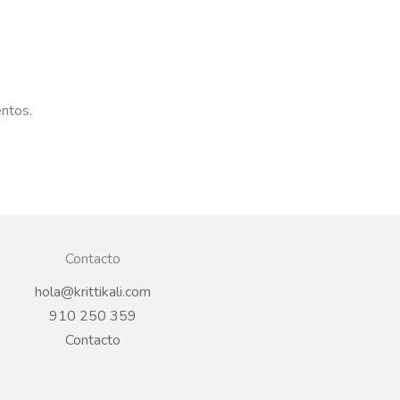
entos.
Contacto
hola@krittikali.com
910 250 359
Contacto