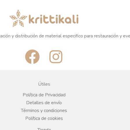
ación y distribución de material especifico para restauración y ev
F
I
a
n
c
s
Útiles
e
t
Política de Privacidad
Detalles de envío
b
a
Términos y condiciones
Política de cookies
o
g