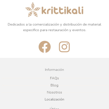
Dedicados a la comercialización y distribución de material
especifico para restauración y eventos.
F
I
a
n
c
s
Información
e
t
FAQs
Blog
b
a
Nosotros
Localización
o
g