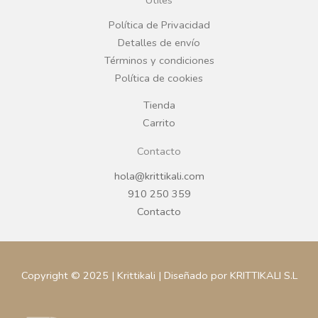
Útiles
o
r
Política de Privacidad
Detalles de envío
k
a
Términos y condiciones
Política de cookies
m
Tienda
Carrito
Contacto
hola@krittikali.com
910 250 359
Contacto
Copyright © 2025 | Krittikali | Diseñado por KRITTIKALI S.L