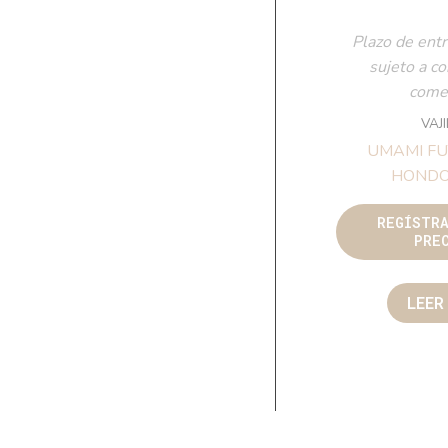
Plazo de entr
sujeto a c
comer
VAJ
UMAMI FU
HONDO
REGÍSTR
PRE
LEER