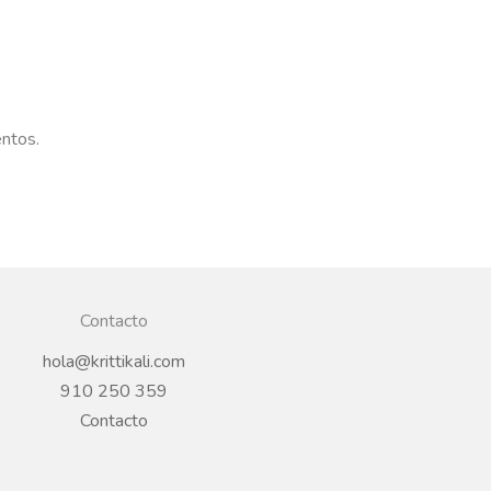
entos.
Contacto
hola@krittikali.com
910 250 359
Contacto