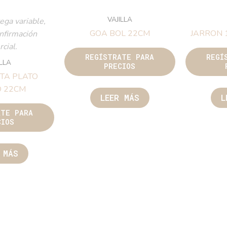
VAJILLA
ega variable,
GOA BOL 22CM
JARRON
onfirmación
cial.
REGÍSTRATE PARA
REGÍ
ILLA
PRECIOS
TA PLATO
 22CM
LEER MÁS
L
ATE PARA
CIOS
 MÁS