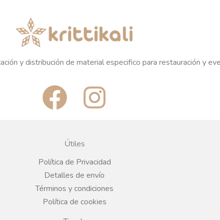
ación y distribución de material especifico para restauración y ev
F
I
a
n
c
s
Útiles
e
t
Política de Privacidad
Detalles de envío
b
a
Términos y condiciones
Política de cookies
o
g