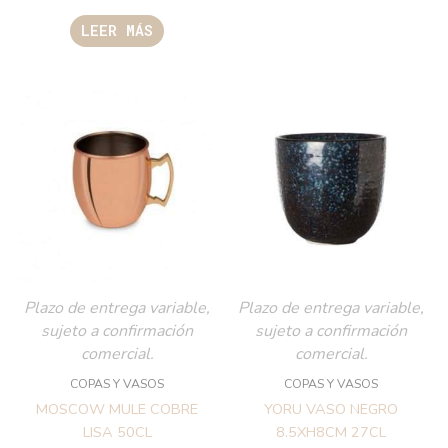
LEER MÁS
Plazo de entrega variable,
Plazo de entrega variable,
sujeto a confirmación
sujeto a confirmación
comercial.
comercial.
COPAS Y VASOS
COPAS Y VASOS
MOSCOW MULE COBRE
YORU VASO NEGRO
LISA 50CL
8.5XH8CM 27CL