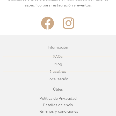
especifico para restauración y eventos.
F
I
a
n
c
s
Información
e
t
FAQs
Blog
b
a
Nosotros
Localización
o
g
Útiles
o
r
Política de Privacidad
Detalles de envío
k
a
Términos y condiciones