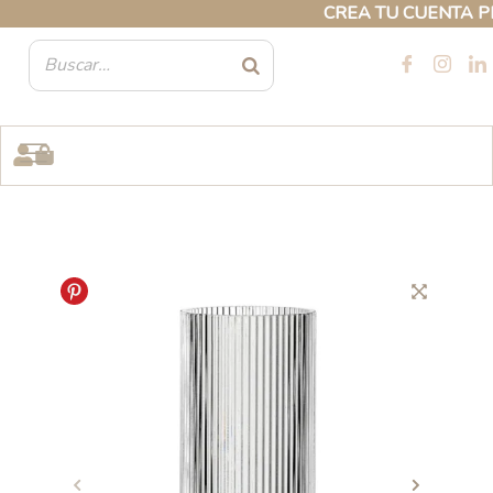
Ir
CREA TU CUENTA PROF
al
contenido