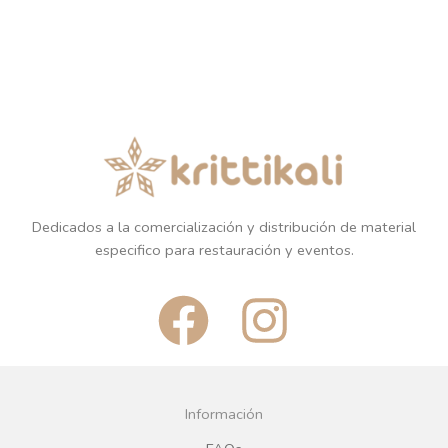
Dedicados a la comercialización y distribución de material
especifico para restauración y eventos.
F
I
a
n
c
s
Información