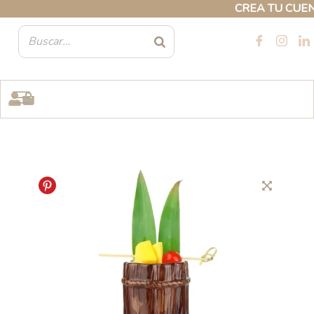
Ir
CREA TU CUENTA
al
contenido