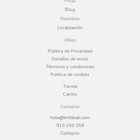
e
t
FAQs
Blog
b
a
Nosotros
Localización
o
g
Útiles
o
r
Política de Privacidad
Detalles de envío
k
a
Términos y condiciones
Política de cookies
m
Tienda
Carrito
Contacto
hola@krittikali.com
910 250 359
Contacto