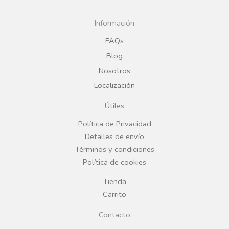
c
s
Información
e
t
FAQs
Blog
b
a
Nosotros
Localización
o
g
Útiles
o
r
Política de Privacidad
Detalles de envío
k
a
Términos y condiciones
Política de cookies
m
Tienda
Carrito
Contacto