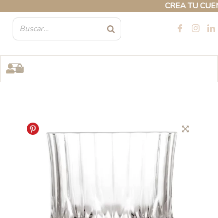
Ir
CREA TU CUENTA
al
contenido