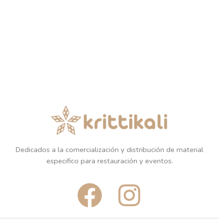
Dedicados a la comercialización y distribución de material
especifico para restauración y eventos.
F
I
a
n