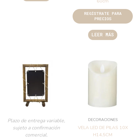
60cm
REGÍSTRATE PARA
PRECIOS
LEER MÁS
DECORACIONES
Plazo de entrega variable,
sujeto a confirmación
VELA LED DE PILAS 10X
comercial.
H14,5CM