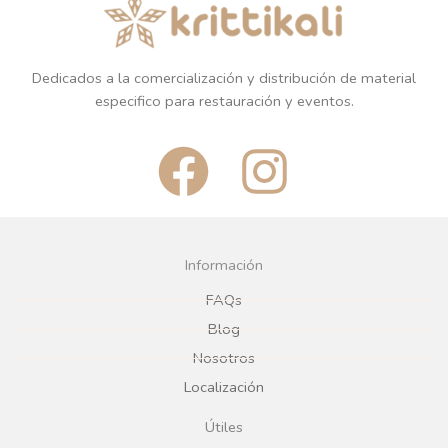
Dedicados a la comercialización y distribución de material
especifico para restauración y eventos.
F
I
a
n
c
s
Información
e
t
FAQs
Blog
b
a
Nosotros
Localización
o
g
Útiles