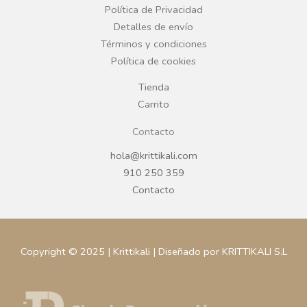
o
r
Política de Privacidad
Detalles de envío
k
a
Términos y condiciones
Política de cookies
m
Tienda
Carrito
Contacto
hola@krittikali.com
910 250 359
Contacto
Copyright © 2025 | Krittikali | Diseñado por KRITTIKALI S.L