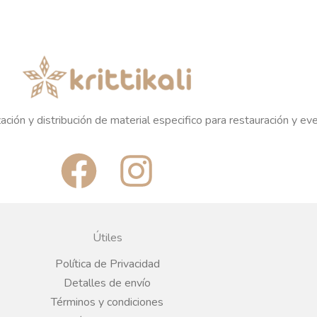
ación y distribución de material especifico para restauración y ev
F
I
a
n
c
s
Útiles
e
t
Política de Privacidad
Detalles de envío
b
a
Términos y condiciones