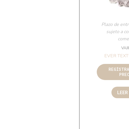
Plazo de entr
sujeto a c
comer
VAJ
EVER TEX
REGÍSTR
PRE
LEER