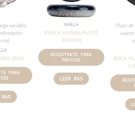
VAJILLA
ega variable,
Plazo de 
PERLA MARINA PLATO
onfirmación
sujeto
20X5CM
cial.
c
ILLA
REGÍSTRATE PARA
TURA 25CM
ROCA PL
PRECIOS
21
ATE PARA
CIOS
LEER MÁS
REGÍ
 MÁS
L