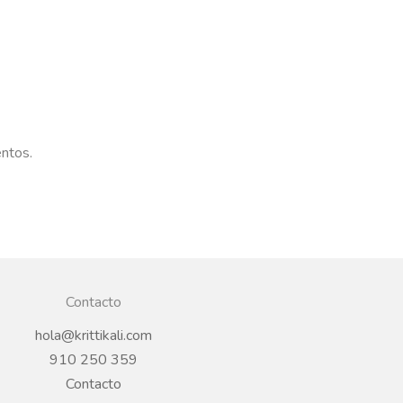
entos.
Contacto
hola@krittikali.com
910 250 359
Contacto