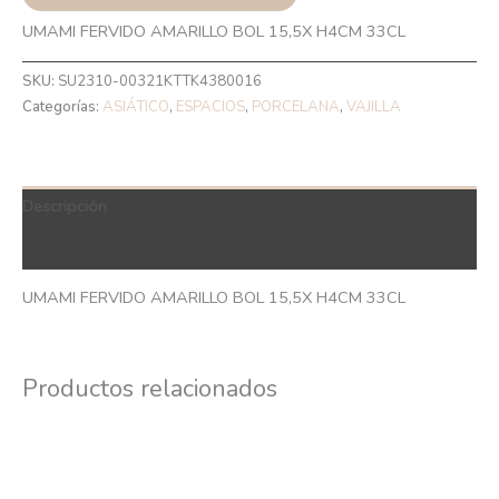
UMAMI FERVIDO AMARILLO BOL 15,5X H4CM 33CL
SKU:
SU2310-00321KTTK4380016
Categorías:
ASIÁTICO
,
ESPACIOS
,
PORCELANA
,
VAJILLA
Descripción
QR Code
UMAMI FERVIDO AMARILLO BOL 15,5X H4CM 33CL
Productos relacionados