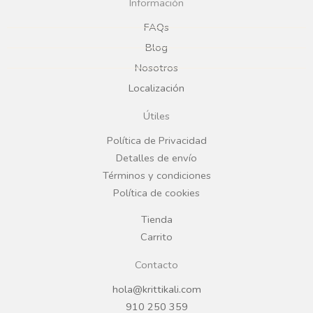
c
s
Información
e
t
FAQs
Blog
b
a
Nosotros
Localización
o
g
Útiles
o
r
Política de Privacidad
Detalles de envío
k
a
Términos y condiciones
Política de cookies
m
Tienda
Carrito
Contacto
hola@krittikali.com
910 250 359