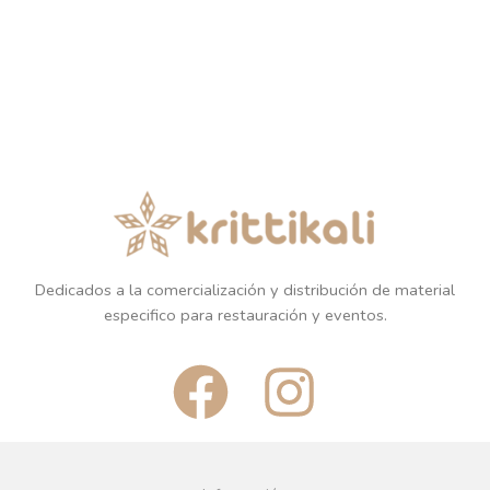
Dedicados a la comercialización y distribución de material
especifico para restauración y eventos.
F
I
a
n