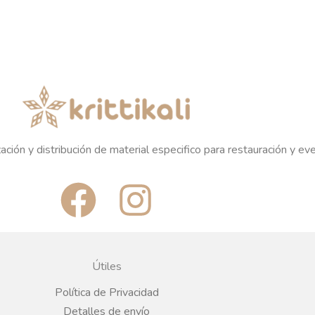
ación y distribución de material especifico para restauración y ev
F
I
a
n
c
s
Útiles
e
t
Política de Privacidad
Detalles de envío