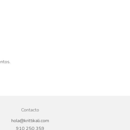
entos.
Contacto
hola@krittikali.com
910 250 359