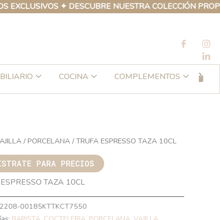
LUSIVOS ✦ DESCUBRE NUESTRA COLECCIÓN PROPIA DE P
BILIARIO
COCINA
COMPLEMENTOS
AJILLA
/
PORCELANA
/ TRUFA ESPRESSO TAZA 10CL
ÍSTRATE PARA PRECIOS
 ESPRESSO TAZA 10CL
2208-00185KTTKCT7550
ías:
BARISTA
,
COCTELERIA
,
PORCELANA
,
VAJILLA