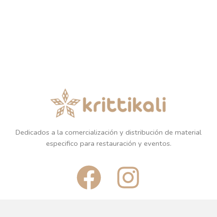
Dedicados a la comercialización y distribución de material
especifico para restauración y eventos.
F
I
a
n