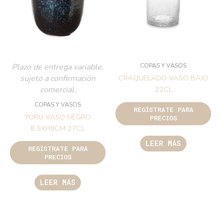
COPAS Y VASOS
Plazo de entrega variable,
sujeto a confirmación
CRAQUELADO VASO BAJO
comercial.
22CL
COPAS Y VASOS
REGÍSTRATE PARA
YORU VASO NEGRO
PRECIOS
8.5XH8CM 27CL
LEER MÁS
REGÍSTRATE PARA
PRECIOS
LEER MÁS