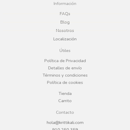
c
s
Información
e
t
FAQs
Blog
b
a
Nosotros
Localización
o
g
Útiles
o
r
Política de Privacidad
Detalles de envío
k
a
Términos y condiciones
Política de cookies
m
Tienda
Carrito
Contacto
hola@krittikali.com
910 250 359