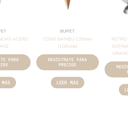
FET
BUFFET
INCHO ACERO
CONO BAMBÚ 130mm
RETRO
TAGE
(100Uds)
SATIN
GRAND
ATE PARA
REGÍSTRATE PARA
CIOS
PRECIOS
REGÍ
 MÁS
LEER MÁS
L