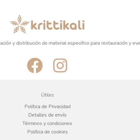
ación y distribución de material especifico para restauración y ev
F
I
a
n
c
s
Útiles
e
t
Política de Privacidad
Detalles de envío
b
a
Términos y condiciones
Política de cookies