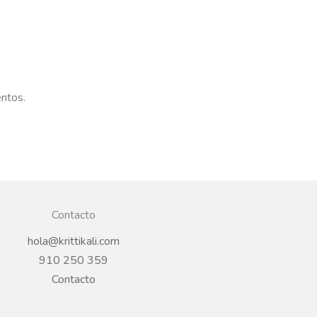
entos.
Contacto
hola@krittikali.com
910 250 359
Contacto