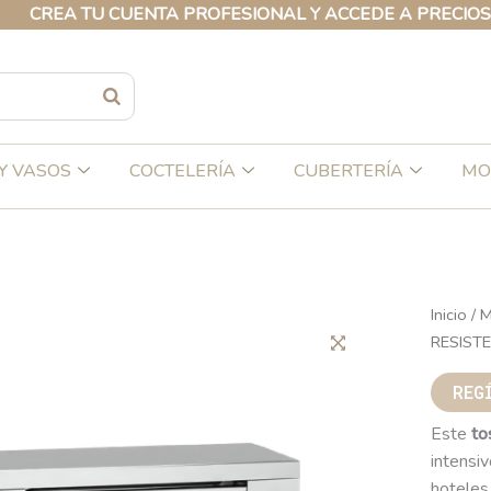
A TU CUENTA PROFESIONAL Y ACCEDE A PRECIOS EXCLU
Y VASOS
COCTELERÍA
CUBERTERÍA
MO
Inicio
/
M
RESIST
REG
Este
to
intensiv
hoteles