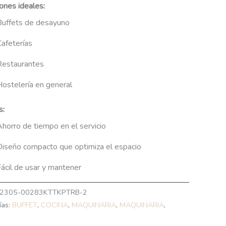
ones ideales:
Buffets de desayuno
Cafeterías
Restaurantes
Hostelería en general
s:
horro de tiempo en el servicio
Diseño compacto que optimiza el espacio
ácil de usar y mantener
2305-00283KTTKPTRB-2
ías:
BUFFET
,
COCINA
,
MAQUINARIA
,
MAQUINARIA
,