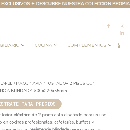
SIVOS ✦ DESCUBRE NUESTRA COLECCIÓN PROPIA DE PRO
BILIARIO
COCINA
COMPLEMENTOS
ENAJE
/
MAQUINARIA
/ TOSTADOR 2 PISOS CON
ENCIA BLINDADA 500x220x55mm
ÍSTRATE PARA PRECIOS
stador eléctrico de 2 pisos
está diseñado para un uso
o en cocinas profesionales, cafeterías, buffets y
. Equipado con
resistencia blindada
para una mayor