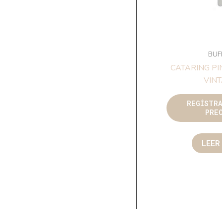
BUF
CATARING P
VIN
REGÍSTR
PRE
LEER