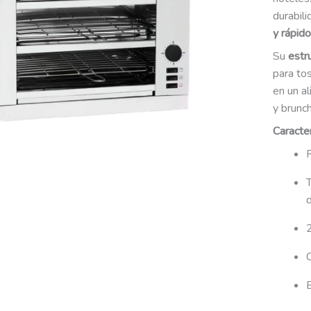
durabili
y rápido
Su
estr
para to
en un al
y brunch
Caracter
R
2
E