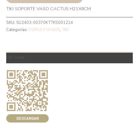
TIKI SOPORTE VASO CACTUS H21X8CM
SKU:
SU2403-00370KTTK5001214
Categorías:
COPAS Y VASOS
,
TIKI
QR Code
DESCARGAR