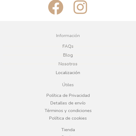
F
I
a
n
c
s
Información
e
t
FAQs
Blog
b
a
Nosotros
Localización
o
g
Útiles
o
r
Política de Privacidad
Detalles de envío
k
a
Términos y condiciones
Política de cookies
m
Tienda