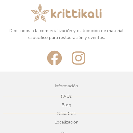
Dedicados a la comercialización y distribución de material
especifico para restauración y eventos.
F
I
a
n
c
s
Información
e
t
FAQs
Blog
b
a
Nosotros
Localización
o
g