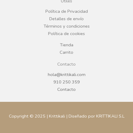
Útiles
o
r
Política de Privacidad
Detalles de envío
k
a
Términos y condiciones
Política de cookies
m
Tienda
Carrito
Contacto
hola@krittikali.com
910 250 359
Contacto
Copyright © 2025 | Krittikali | Diseñado por KRITTIKALI S.L