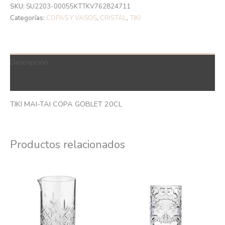
SKU:
SU2203-00055KTTKV762824711
Categorías:
COPAS Y VASOS
,
CRISTAL
,
TIKI
Descripción
QR Code
TIKI MAI-TAI COPA GOBLET 20CL
Productos relacionados