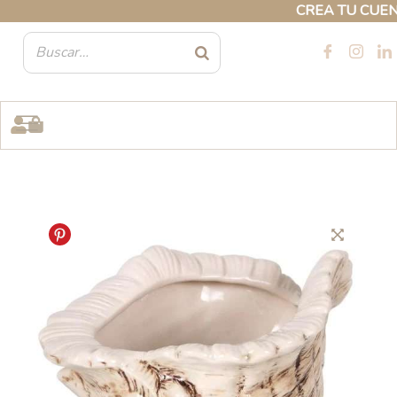
Ir
CREA TU CUENTA 
al
contenido