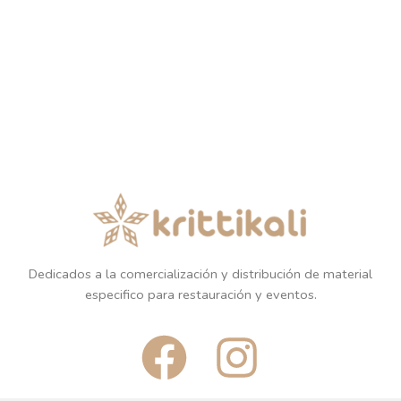
Dedicados a la comercialización y distribución de material
especifico para restauración y eventos.
F
I
a
n