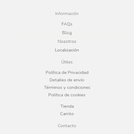
c
s
Información
e
t
FAQs
Blog
b
a
Nosotros
Localización
o
g
Útiles
o
r
Política de Privacidad
Detalles de envío
k
a
Términos y condiciones
Política de cookies
m
Tienda
Carrito
Contacto