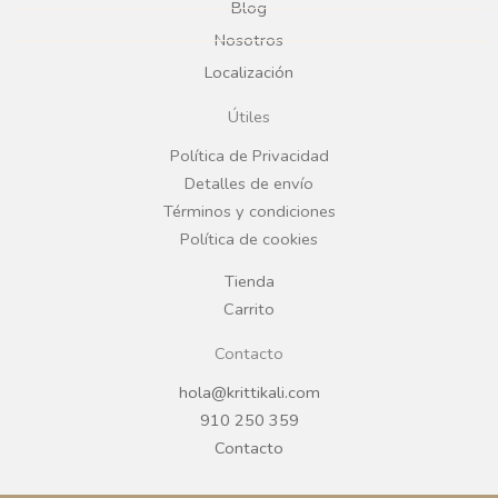
Blog
b
a
Nosotros
Localización
o
g
Útiles
o
r
Política de Privacidad
Detalles de envío
k
a
Términos y condiciones
Política de cookies
m
Tienda
Carrito
Contacto
hola@krittikali.com
910 250 359
Contacto