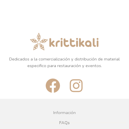
Dedicados a la comercialización y distribución de material
especifico para restauración y eventos.
F
I
a
n
c
s
Información
e
t
FAQs