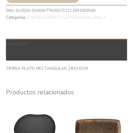
SKU:
SU2504-00466KTTK000701212891000565
Categorías:
ASIÁTICO
,
ESPACIOS
,
PORCELANA
,
VAJILLA
Descripción
QR Code
TIERRA PLATO RECTANGULAR 28X16CM
Productos relacionados