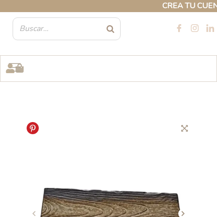
Ir
CREA TU CUENTA
al
contenido