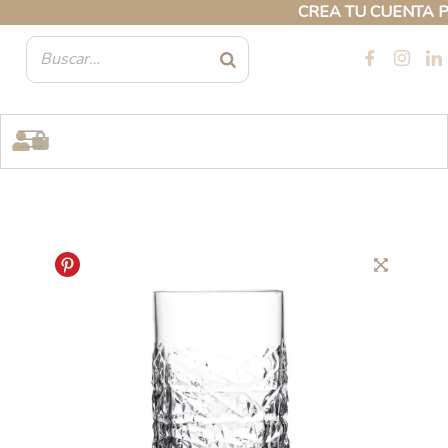
Ir
CREA TU CUENTA PROF
al
contenido