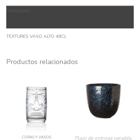
Descripción
QR Code
TEXTURES VASO ALTO 48CL
Productos relacionados
COPAS Y VASOS
Plazo de entrega variable,