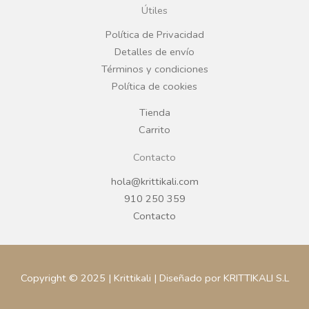
o
g
Útiles
o
r
Política de Privacidad
Detalles de envío
k
a
Términos y condiciones
Política de cookies
m
Tienda
Carrito
Contacto
hola@krittikali.com
910 250 359
Contacto
Copyright © 2025 | Krittikali | Diseñado por KRITTIKALI S.L