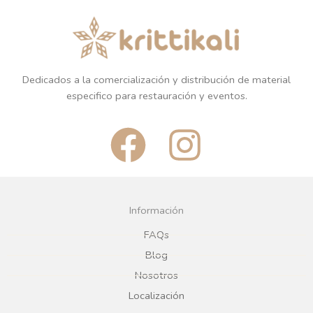
Dedicados a la comercialización y distribución de material
especifico para restauración y eventos.
F
I
a
n
c
s
Información
e
t
FAQs
Blog
b
a
Nosotros
Localización